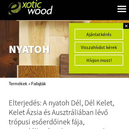
✕
Ajánlatkérés
NYATOH
Visszahívást kérek
Hívjon most!
»
Termékek
Fafajták
Elterjedés: A nyatoh Dél, Dél Kelet,
Kelet Ázsia és Ausztráliában lévő
trópusi esőerdőinek fája,