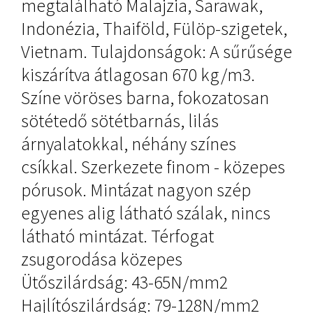
megtalálható Malajzia, Sarawak,
Indonézia, Thaiföld, Fülöp-szigetek,
Vietnam. Tulajdonságok: A sűrűsége
kiszárítva átlagosan 670 kg/m3.
Színe vöröses barna, fokozatosan
sötétedő sötétbarnás, lilás
árnyalatokkal, néhány színes
csíkkal. Szerkezete finom - közepes
pórusok. Mintázat nagyon szép
egyenes alig látható szálak, nincs
látható mintázat. Térfogat
zsugorodása közepes
Ütőszilárdság: 43-65N/mm2
Hajlítószilárdság: 79-128N/mm2