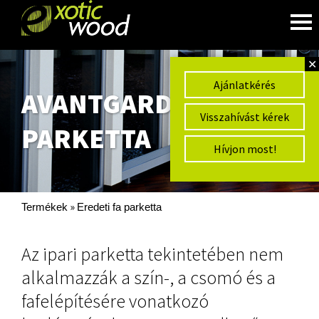
✕
Ajánlatkérés
AVANTGARD IPARI
Visszahívást kérek
PARKETTA
Hívjon most!
»
Termékek
Eredeti fa parketta
Az ipari parketta tekintetében nem
alkalmazzák a szín-, a csomó és a
fafelépítésére vonatkozó