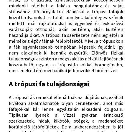
mindenki rálelhet a lakása hangulatához és saját
stílusához illő árnyalatra. Ráadásul a trópusi fafajok
között olyanokat is talál, amelyek különleges színeik
mellett már rajzolatukkal is egyedivé és exkluzívvá
varázsolják otthonát, akár beltéren, akár kültéren
használja őket. A trópusi fa szerkezete némileg eltér a
mérsékelt égöv fáinak felépítésétől. Mivel a trópusokon
a fák egyenletesebb tempóban képesek fejlődni, így
nem alakulnak ki bennük évgyűrűk. Előnyös fizikai
tulajdonságuk szintén a megszakítás nélküli fejlődésnek
köszönhető, ugyanis a trópusi fa sokkal homogénebb,
nincsenek eltérő mechanikai jellemzőkkel bíró részei.
A trópusi fa tulajdonságai
A trópusi fák remekül ellenállnak az időjárásnak, ezáltal
kiválóan alkalmazhatók olyan területeken, ahol más
fafajokkal kár lenne egyáltalán elkezdeni dolgozni.
Tipikusan ilyenek a vízzel gyakran érintkező
szerkezetek, hidak, kikötők, stégek, a medencéket
körülölelő járófelületek. De a lakberendezésben is jól