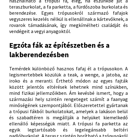
használható a trópusi fa, elég, ha eszünkbe jut a
teraszburkolat, a fa parketta, a fürdőszoba burkolata és
berendezése. Egyes trópusokról származó fafajok
vegyszeres kezelés nélkül is ellenállnak a kártevőknek, a
rovarok támadásának, így megkímélheti családját és
vendégeit a vegyi anyagoktól.
Egzóta fák az építészetben és a
lakberendezésben
Temérdek különböző hasznos fafaj él a trópusokon. A
legismertebbek közülük a teak, a wenge, a jatoba, az
iroko és a meranti. Érthető módon az egyes fajták
között jelentős eltérések lehetnek mind színükben,
mind fizikai jellemzőikben. Ám kevésbé ismert, hogy a
származási hely szintén rengeteget számít a faanyag
minőségének szempontjából. Előszeretettel gyártanak
a trópusi fákból burkolatokat, amelyek a lakáson belül
és szabadtéren is megállják a helyüket kiemelkedő
ellenálló képességük miatt. A trópusi fa parketta az
egyik legtartósabb és legelegánsabb beltéri
padlóburkolat. A terasz szintén borítható a trópusokról