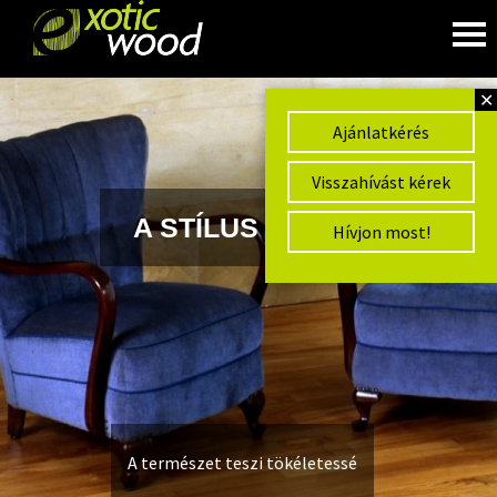
✕
Ajánlatkérés
Visszahívást kérek
A STÍLUS OTTHON KEZDŐ
Hívjon most!
A természet teszi tökéletessé