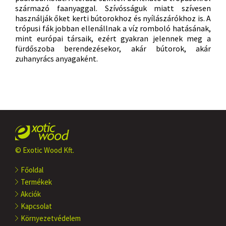
származó faanyaggal. Szívósságuk miatt szívesen
használják őket kerti bútorokhoz és nyílászárókhoz is. A
trópusi fák jobban ellenállnak a víz romboló hatásának,
mint európai társaik, ezért gyakran jelennek meg a
fürdőszoba berendezésekor, akár bútorok, akár
zuhanyrács anyagaként.
© Exotic Wood Kft.
Főoldal
Termékek
Akciók
Kapcsolat
Környezetvédelem