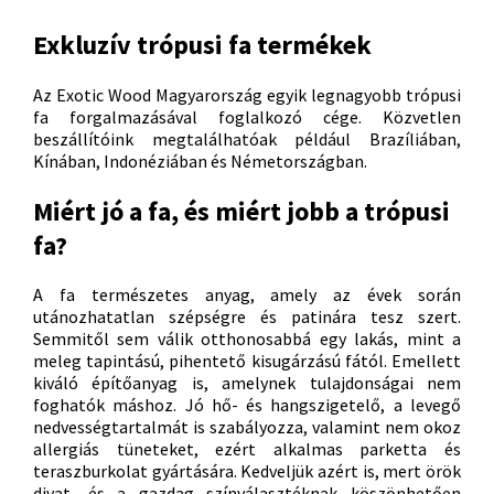
Exkluzív trópusi fa termékek
Az Exotic Wood Magyarország egyik legnagyobb trópusi
fa forgalmazásával foglalkozó cége. Közvetlen
beszállítóink megtalálhatóak például Brazíliában,
Kínában, Indonéziában és Németországban.
Miért jó a fa, és miért jobb a trópusi
fa?
A fa természetes anyag, amely az évek során
utánozhatatlan szépségre és patinára tesz szert.
Semmitől sem válik otthonosabbá egy lakás, mint a
meleg tapintású, pihentető kisugárzású fától. Emellett
kiváló építőanyag is, amelynek tulajdonságai nem
foghatók máshoz. Jó hő- és hangszigetelő, a levegő
nedvességtartalmát is szabályozza, valamint nem okoz
allergiás tüneteket, ezért alkalmas parketta és
teraszburkolat gyártására. Kedveljük azért is, mert örök
divat, és a gazdag színválasztéknak köszönhetően