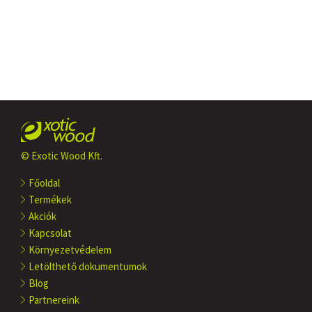
© Exotic Wood Kft.
Főoldal
Termékek
Akciók
Kapcsolat
Környezetvédelem
Letölthető dokumentumok
Blog
Partnereink