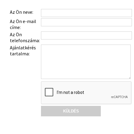
Az Ön neve:
Az Ön e-mail
címe:
Az Ön
telefonszáma:
Ajánlatkérés
tartalma: