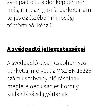
svédpadló tulajdonképpen nem
más, mint az igazi fa parketta, ami
teljes egészében minőségi
tömörfából készül.
A svédpadló jellegzetességei
A svédpadló olyan csaphornyos
parketta, melyet az MSZ EN 13226
számú szabvány előírásainak
megfelelően csap és horony
kialakításával gyártanak.