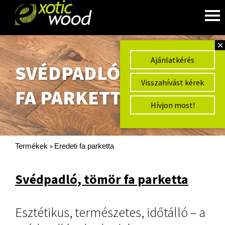
✕
Ajánlatkérés
SVÉDPADLÓ, TÖMÖR
Visszahívást kérek
FA PARKETTA
Hívjon most!
»
Termékek
Eredeti fa parketta
Svédpadló, tömör fa parketta
Esztétikus, természetes, időtálló – a