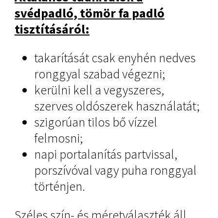
svédpadló, tömör fa padló
tisztításáról:
takarítását csak enyhén nedves
ronggyal szabad végezni;
kerülni kell a vegyszeres,
szerves oldószerek használatát;
szigorúan tilos bő vízzel
felmosni;
napi portalanítás partvissal,
porszívóval vagy puha ronggyal
történjen.
Széles szín- és méretválaszték áll