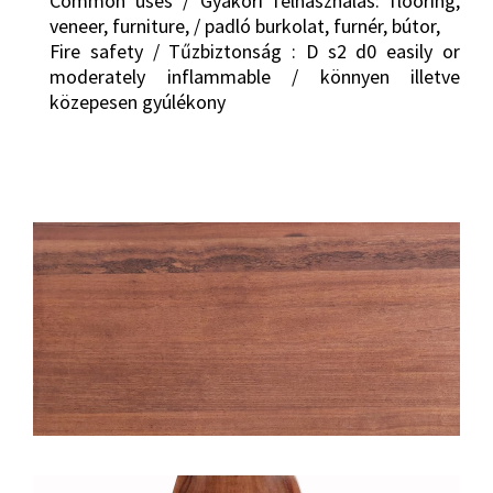
Common uses / Gyakori felhasználás: flooring,
veneer, furniture, / padló burkolat, furnér, bútor,
Fire safety / Tűzbiztonság : D s2 d0 easily or
moderately inflammable / könnyen illetve
közepesen gyúlékony