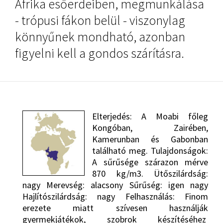
Afrika esőerdeiben, megmunkálása
- trópusi fákon belül - viszonylag
könnyűnek mondható, azonban
figyelni kell a gondos szárításra.
Elterjedés: A Moabi főleg
Kongóban, Zairében,
Kamerunban és Gabonban
található meg. Tulajdonságok:
A sűrűsége szárazon mérve
870 kg/m3. Ütőszilárdság:
nagy Merevség: alacsony Sűrűség: igen nagy
Hajlítószilárdság: nagy Felhasználás: Finom
erezete miatt szívesen használják
gyermekjátékok, szobrok készítéséhez