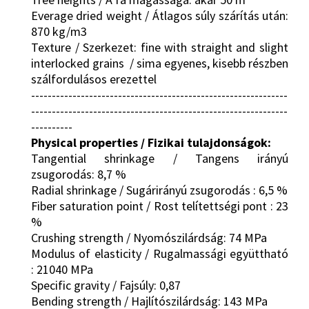
Everage dried weight / Átlagos súly szárítás után:
870 kg/m3
Texture / Szerkezet: fine with straight and slight
interlocked grains / sima egyenes, kisebb részben
szálfordulásos erezettel
--------------------------------------------------------------
--------------------------------------------------------------
----------
Physical properties / Fizikai tulajdonságok:
Tangential shrinkage / Tangens irányú
zsugorodás: 8,7 %
Radial shrinkage / Sugárirányú zsugorodás : 6,5 %
Fiber saturation point / Rost telítettségi pont : 23
%
Crushing strength / Nyomószilárdság: 74 MPa
Modulus of elasticity / Rugalmassági együttható
: 21040 MPa
Specific gravity / Fajsúly: 0,87
Bending strength / Hajlítószilárdság: 143 MPa