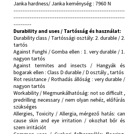
Janka hardness/ Janka keménység : 7960 N
--------------------------------------------------------------
--------------------------------------------------------------
----------
Durability and uses / Tartósság és használat:
Durability class / Tartóssági osztály: 2. durable / 2.
tartós
Against Funghi / Gomba ellen : 1. very durable / 1.
nagyon tartós
Against termites and insects / Hangyák és
bogarak ellen : Class D durable / D osztály , tartós
Rot resistance / Rothadás állóság : very durable /
nagyon tartós
Workability / Megmunkálhatóság: not so difficult ,
predrilling necessary / nem olyan nehéz, előfúrás
szükséges
Allergies, Toxicity / Allergia, mérgező hatás: can
cause skin and eye irritation / okozhat bőr és
szem irritációt