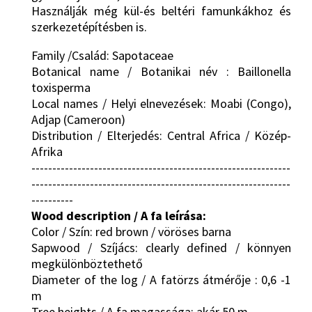
Használják még kül-és beltéri famunkákhoz és
szerkezetépítésben is.
Family /Család: Sapotaceae
Botanical name / Botanikai név : Baillonella
toxisperma
Local names / Helyi elnevezések: Moabi (Congo),
Adjap (Cameroon)
Distribution / Elterjedés: Central Africa / Közép-
Afrika
--------------------------------------------------------------
--------------------------------------------------------------
----------
Wood description / A fa leírása:
Color / Szín: red brown / vöröses barna
Sapwood / Szíjács: clearly defined / könnyen
megkülönböztethető
Diameter of the log / A fatörzs átmérője : 0,6 -1
m
Tree heights / A fa magassága: akár 50 m