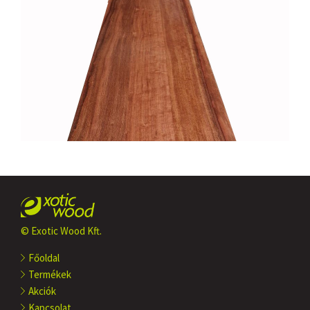
© Exotic Wood Kft.
Főoldal
Termékek
Akciók
Kapcsolat