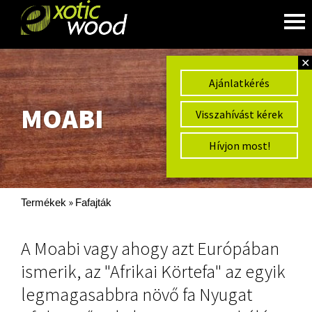
✕
Ajánlatkérés
MOABI
Visszahívást kérek
Hívjon most!
»
Termékek
Fafajták
A Moabi vagy ahogy azt Európában
ismerik, az "Afrikai Körtefa" az egyik
legmagasabbra növő fa Nyugat