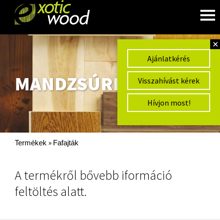
✕
Ajánlatkérés
MANDZSÚRIAI DIÓ
Visszahívást kérek
Hívjon most!
»
Termékek
Fafajták
A termékről bővebb iformáció
feltöltés alatt.