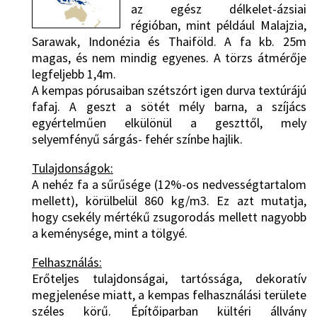
az egész délkelet-ázsiai
régióban, mint például Malajzia,
Sarawak, Indonézia és Thaiföld. A fa kb. 25m
magas, és nem mindig egyenes. A törzs átmérője
legfeljebb 1,4m.
A kempas pórusaiban szétszórt igen durva textúrájú
fafaj. A geszt a sötét mély barna, a szíjács
egyértelműen elkülönül a geszttől, mely
selyemfényű sárgás- fehér színbe hajlik.
Tulajdonságok:
A nehéz fa a sűrűsége (12%-os nedvességtartalom
mellett), körülbelül 860 kg/m3. Ez azt mutatja,
hogy csekély mértékű zsugorodás mellett nagyobb
a keménysége, mint a tölgyé.
Felhasználás:
Erőteljes tulajdonságai, tartóssága, dekoratív
megjelenése miatt, a kempas felhasználási területe
széles körű. Építőiparban kültéri állvány