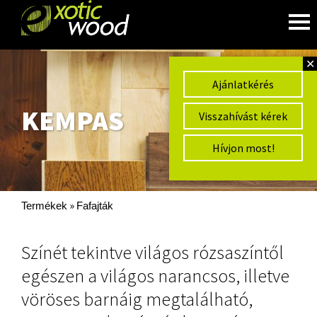
✕
Ajánlatkérés
KEMPAS
Visszahívást kérek
Hívjon most!
»
Termékek
Fafajták
Színét tekintve világos rózsaszíntől
egészen a világos narancsos, illetve
vöröses barnáig megtalálható,