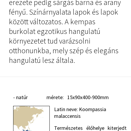
erezete pedig sárgás barna és arany
fényű. Színárnyalata lapok és lapok
között változatos. A kempas
burkolat egzotikus hangulatú
környezetet tud varázsolni
otthonunkba, mely szép és elegáns
hangulatú lesz általa.
- natúr mérete: 15x90x400-900mm
Latin neve: Koompassia
malaccensis
Természetes élőhelye kiterjedt