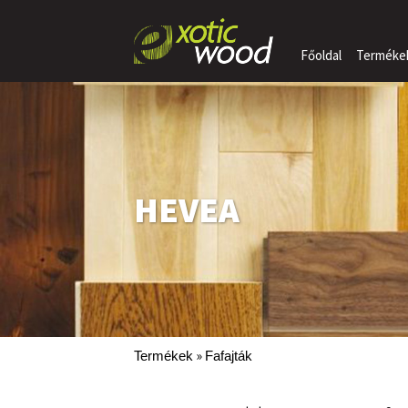
Főoldal
Terméke
HEVEA
»
Termékek
Fafajták