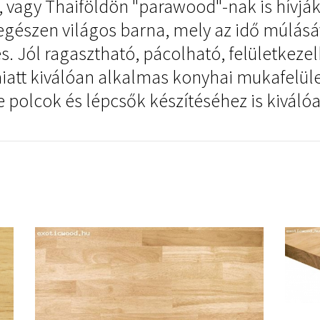
 vagy Thaiföldön "parawood"-nak is hívjá
 egészen világos barna, mely az idő múlásá
es. Jól ragasztható, pácolható, felületkez
att kiválóan alkalmas konyhai mukafelület
 polcok és lépcsők készítéséhez is kiváló