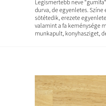
Legismertebb neve "gumifa",
durva, de egyenletes. Színe
sötétedik, erezete egyenlet
valamint a fa keménysége mi
munkapult, konyhasziget, de