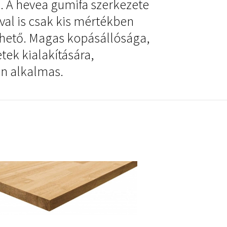
k.
A hevea gumifa szerkezete
val is csak kis mértékben
elhető. Magas kopásállósága,
ek kialakítására,
an alkalmas.