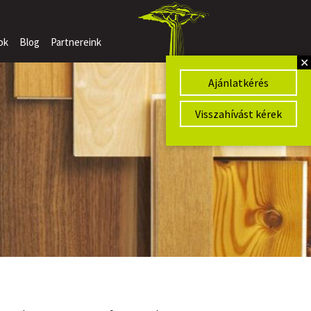
ok
Blog
Partnereink
✕
Ajánlatkérés
Visszahívást kérek