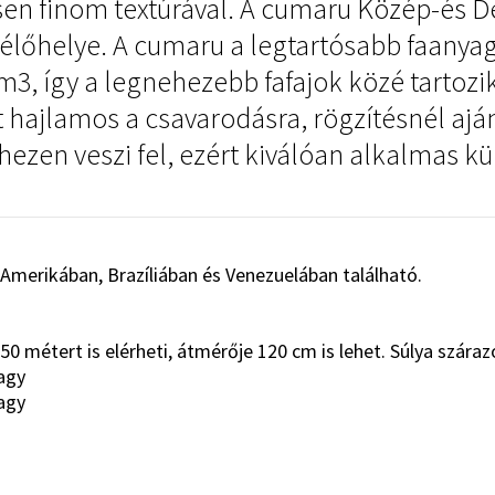
sen finom textúrával. A cumaru Közép-és 
b élőhelye. A cumaru a legtartósabb faanya
m3, így a legnehezebb fafajok közé tartozi
 hajlamos a csavarodásra, rögzítésnél aján
ezen veszi fel, ezért kiválóan alkalmas kü
merikában, Brazíliában és Venezuelában található.
0 métert is elérheti, átmérője 120 cm is lehet. Súlya szár
agy
gy