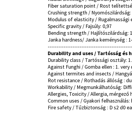
Fiber saturation point / Rost telítetts
Crushing strength / Nyomószilárdság
Modulus of elasticity / Rugalmassági
Specific gravity / Fajsúly: 0,97
Bending strength / Hajlítószilárdság:
Janka hardness/ Janka keménység : 1
-----------------------------------------------
Durability and uses / Tartósság és 
Durability class / Tartóssági osztály: 1
Against Funghi / Gomba ellen : 1. very 
Against termites and insects / Hangyák 
Rot resistance / Rothadás állóság : du
Workability / Megmunkálhatóság: Diffic
Allergies, Toxicity / Allergia, mérgez
Common uses / Gyakori felhasználás: bri
Fire safety / Tűzbiztonság : D s2 d0 