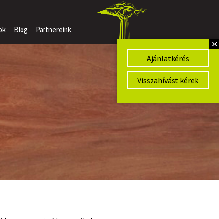
ok
Blog
Partnereink
✕
Ajánlatkérés
Visszahívást kérek