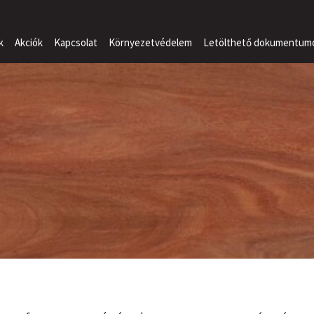
k
Akciók
Kapcsolat
Környezetvédelem
Letölthető dokumentum