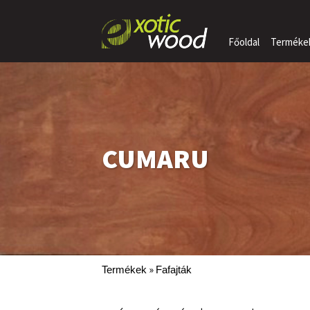
Főoldal
Terméke
CUMARU
»
Termékek
Fafajták