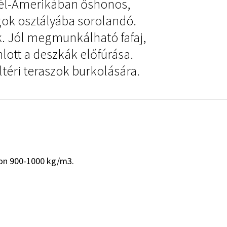
Dél-Amerikában őshonos,
gok osztályába sorolandó.
k. Jól megmunkálható fafaj,
lott a deszkák előfúrása.
ltéri teraszok burkolására.
azon 900-1000 kg/m3.