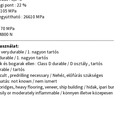
égi pont : 22 %
: 105 MPa
 együttható : 26610 MPa
 170 MPa
4800 N
---------------------------------------------------------------------------
használat:
. very.durable / 1. nagyon tartós
durable / 1. nagyon tartós
és bogarak ellen : Class D durable / D osztály , tartós
rable / tartós
ult , predrilling necessary / Nehéz, előfúrás szükséges
ő hatás: not known / nem ismert
dges, heavy flooring, veneer, ship building / hidak, ipari bur
easily or moderately inflammable / könnyen illetve közepesen