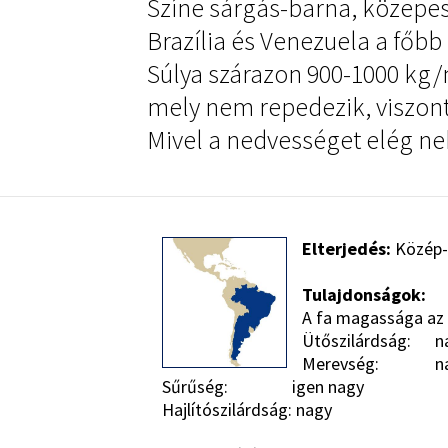
Színe sárgás-barna, közepe
Brazília és Venezuela a főb
Súlya szárazon 900-1000 kg/
mely nem repedezik, viszont
Mivel a nedvességet elég neh
Elterjedés:
Közép-A
Tulajdonságok:
A fa magassága az 5
Ütőszilárdság: n
Merevség: na
Sűrűség: igen nagy
Hajlítószilárdság: nagy