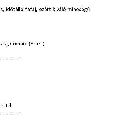
s, időtálló fafaj, ezért kiváló minőségű
ras), Cumaru (Brazil)
------------
ettel
------------