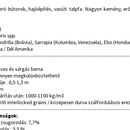
kerti bútorok, hajóépítés, vasúti talpfa. Nagyon kemény, erő
)
rix spp.
drilla (Bolivia), Sarrapia (Kolumbia, Venezuela), Ebo (Hondu
ca / Dél Amerika
---------------------------------------------------------------------------
röses és sárgás barna
 könnyen megkülönböztethető
je : 0,5-1,5 m
 m
zárítás után: 1000-1100 kg/m3
th interlocked grains / közepesen durva szálfordulásos erez
---------------------------------------------------------------------------
onságok:
ú zsugorodás: 7,7%
odás : 5,5 %