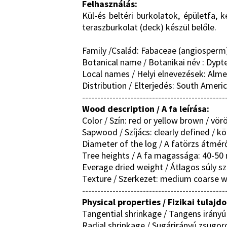
Felhasználás:
Kül-és beltéri burkolatok, épületfa, 
teraszburkolat (deck) készül belőle.
Family /Család: Fabaceae (angiosperm
Botanical name / Botanikai név : Dypte
Local names / Helyi elnevezések: Almen
Distribution / Elterjedés: South Ameri
-----------------------------------------------
Wood description / A fa leírása:
Color / Szín: red or yellow brown / vö
Sapwood / Szíjács: clearly defined /
Diameter of the log / A fatörzs átmérő
Tree heights / A fa magassága: 40-50
Everage dried weight / Átlagos súly s
Texture / Szerkezet: medium coarse wi
-----------------------------------------------
Physical properties / Fizikai tulajd
Tangential shrinkage / Tangens irány
Radial shrinkage / Sugárirányú zsugor