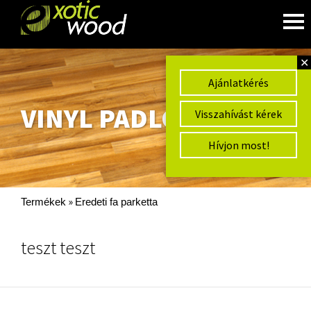
✕
Ajánlatkérés
VINYL PADLÓ
Visszahívást kérek
Hívjon most!
»
Termékek
Eredeti fa parketta
teszt teszt