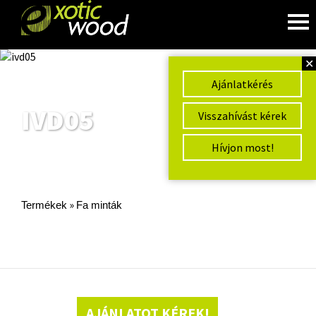
✕
Ajánlatkérés
IVD05
Visszahívást kérek
Hívjon most!
»
Termékek
Fa minták
AJÁNLATOT KÉREK!