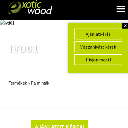
✕
Ajánlatkérés
IVD01
Visszahívást kérek
Hívjon most!
»
Termékek
Fa minták
AJÁNLATOT KÉREK!