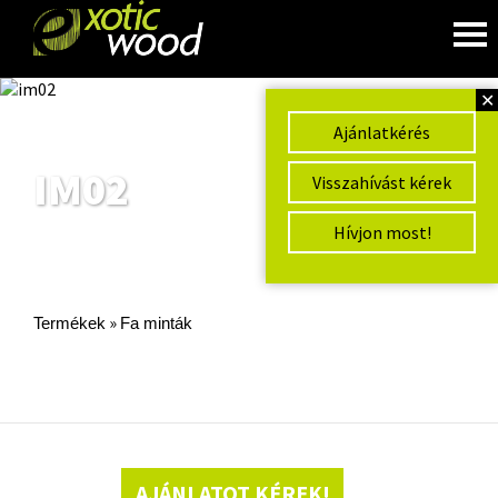
✕
Ajánlatkérés
IM02
Visszahívást kérek
Hívjon most!
»
Termékek
Fa minták
AJÁNLATOT KÉREK!