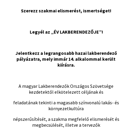
Szerezz szakmai elismerést, ismertséget!
Legyél az „ÉV LAKBERENDEZŐJE”!
Jelentkezz a legrangosabb hazai lakberendező
pályázatra, mely immár 14. alkalommal került
kiírásra.
A magyar Lakberendezők Országos Szövetsége
kezdetektől elkötelezett céljának és
feladatának tekinti a magasabb színvonalú lakás- és
környezetkultúra
népszerűsítését, a szakma megfelelő elismerését és
megbecsülését, illetve a tervezők