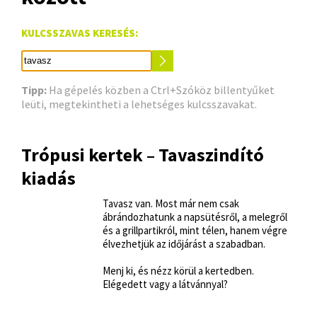
KULCSSZAVAS KERESÉS:
Tipp:
Ha gépelés közben a Ctrl+Szóköz billentyűket
leüti, megtekintheti a lehetséges kulcsszavakat.
Trópusi kertek – Tavaszindító
kiadás
Tavasz van. Most már nem csak
ábrándozhatunk a napsütésről, a melegről
és a grillpartikról, mint télen, hanem végre
élvezhetjük az időjárást a szabadban.
Menj ki, és nézz körül a kertedben.
Elégedett vagy a látvánnyal?