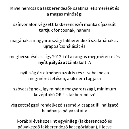
Mivel nemcsak a lakberendezők szakmai elismerését és
a magas minőségi
színvonalon végzett lakberendezői munka díjazását
tartjuk fontosnak, hanem
magának a magyarországi lakberendező szakmának az
újrapozícionálását és
megbecsülését is, így 2012-től a rangos megmérettetés
nyílt pályázattá
alakult. A
nyíltság értelmében azok is részt vehetnek a
megmérettetésen, akik nem tagjai a
szövetségnek, így minden magyarországi, minimum
középfokú OKJ-s lakberendező
végzettséggel rendelkező személy, csapat ill. hallgató
beadhatja pályázatát a
korábbi évek szerint egyénileg (lakberendező és
pályakezdő lakberendező kategóriában), illetve