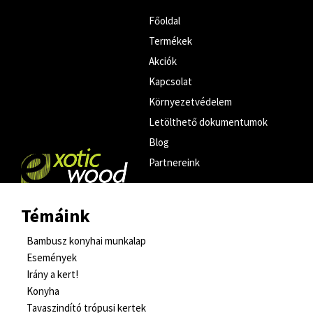
Főoldal
Termékek
Akciók
Kapcsolat
Környezetvédelem
Letölthető dokumentumok
Blog
Partnereink
Témáink
Bambusz konyhai munkalap
Események
Irány a kert!
Konyha
Tavaszindító trópusi kertek