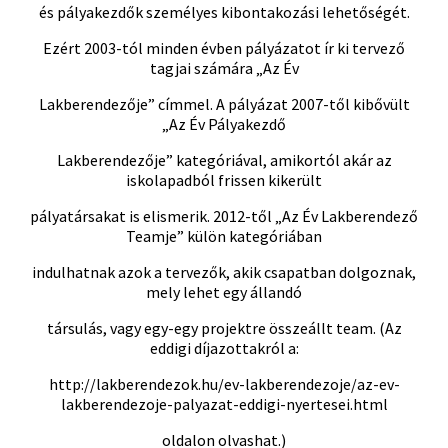
és pályakezdők személyes kibontakozási lehetőségét.
Ezért 2003-tól minden évben pályázatot ír ki tervező
tagjai számára „Az Év
Lakberendezője” címmel. A pályázat 2007-től kibővült
„Az Év Pályakezdő
Lakberendezője” kategóriával, amikortól akár az
iskolapadból frissen kikerült
pályatársakat is elismerik. 2012-től „Az Év Lakberendező
Teamje” külön kategóriában
indulhatnak azok a tervezők, akik csapatban dolgoznak,
mely lehet egy állandó
társulás, vagy egy-egy projektre összeállt team. (Az
eddigi díjazottakról a:
http://lakberendezok.hu/ev-lakberendezoje/az-ev-
lakberendezoje-palyazat-eddigi-nyertesei.html
oldalon olvashat.)