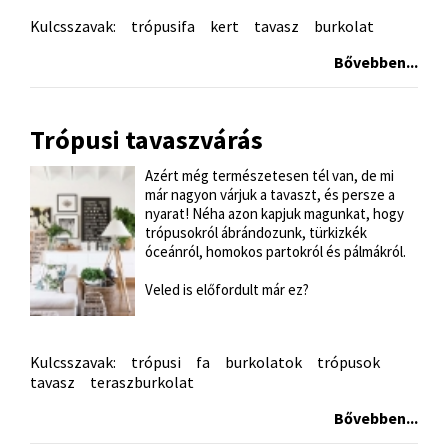
Kulcsszavak:
trópusifa
kert
tavasz
burkolat
Bővebben...
Trópusi tavaszvárás
Azért még természetesen tél van, de mi
már nagyon várjuk a tavaszt, és persze a
nyarat! Néha azon kapjuk magunkat, hogy
trópusokról ábrándozunk, türkizkék
óceánról, homokos partokról és pálmákról.
Veled is előfordult már ez?
Kulcsszavak:
trópusi
fa
burkolatok
trópusok
tavasz
teraszburkolat
Bővebben...