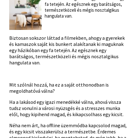
fa tetején. Az egésznek egy barátságos,
természetközeli és mégis nosztalgikus
hangulata van.
Biztosan sokszor láttad a filmekben, ahogy a gyerekek
és kamaszok saját kis bunkert alakítanak ki maguknak
egy házikóban egy fa tetején. Az egésznek egy
barátságos, természetközeli és mégis nosztalgikus
hangulata van.
Mit szólnál hozzá, ha ez a saját otthonodban is
megoldhatóvá válna?
Ha a lakásod egy igazi menedékké válna, ahová vissza
tudsz vonulni a városi nyüzsgés és a stresszes munka
elől, hogy kipihend magad, és kikapcsolhass egy kicsit.
Néha nem árt, ha offline üzemmódba kapcsolod magad,
és egy kicsit visszakerülsz a természetbe. Érdemes
elmenned kirándulni, ha megteheted, de még jobb, ha a