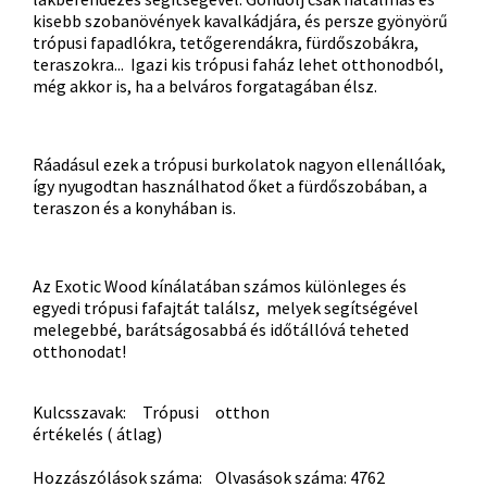
kisebb szobanövények kavalkádjára, és persze gyönyörű
trópusi fapadlókra, tetőgerendákra, fürdőszobákra,
teraszokra... Igazi kis trópusi faház lehet otthonodból,
még akkor is, ha a belváros forgatagában élsz.
Ráadásul ezek a trópusi burkolatok nagyon ellenállóak,
így nyugodtan használhatod őket a fürdőszobában, a
teraszon és a konyhában is.
Az Exotic Wood kínálatában számos különleges és
egyedi trópusi fafajtát találsz, melyek segítségével
melegebbé, barátságosabbá és időtállóvá teheted
otthonodat!
Kulcsszavak:
Trópusi
otthon
értékelés ( átlag)
Hozzászólások száma: Olvasások száma: 4762