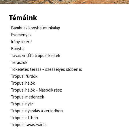
Témáink
Bambusz konyhai munkalap
Események
Irány a kert!
Konyha
Tavaszindító trópusi kertek
Teraszok
Tökéletes terasz – szeszélyes időben is
Trópusi fürdők
Trópusi hálók
Trópusi hálók – Második rész
Trópusi medencék
Trópusi nyár
Trópusi nyaralás a kertedben
Trópusi otthon
Trópusi tavaszvárás