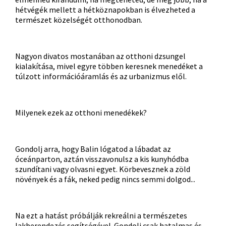
hétvégék mellett a hétköznapokban is élvezheted a
természet közelségét otthonodban.
Nagyon divatos mostanában az otthoni dzsungel
kialakítása, mivel egyre többen keresnek menedéket a
túlzott információáramlás és az urbanizmus elől.
Milyenek ezek az otthoni menedékek?
Gondolj arra, hogy Balin lógatod a lábadat az
óceánparton, aztán visszavonulsz a kis kunyhódba
szundítani vagy olvasni egyet. Körbevesznek a zöld
növények és a fák, neked pedig nincs semmi dolgod...
Na ezt a hatást próbálják rekreálni a természetes
lakberendezés segítségével. Gondolj csak hatalmas és