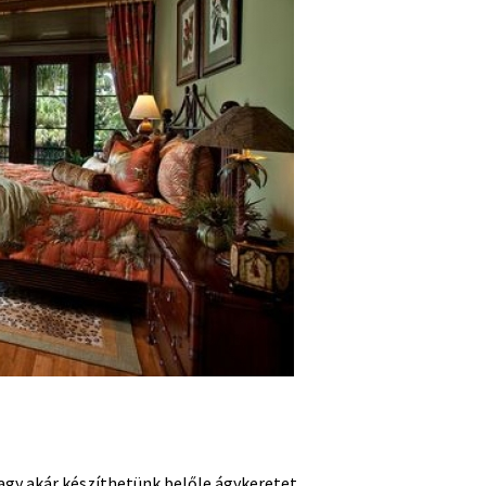
agy akár készíthetünk belőle ágykeretet,