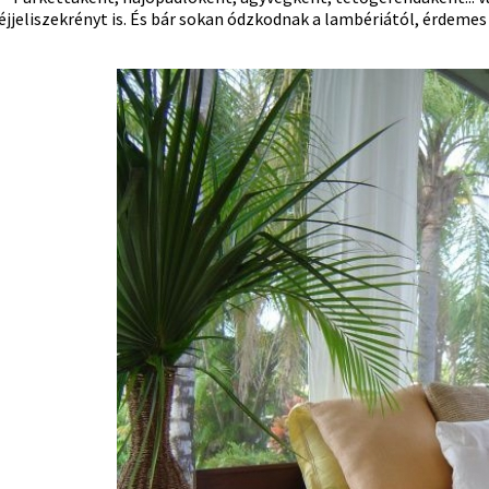
éjjeliszekrényt is. És bár sokan ódzkodnak a lambériától, érdeme