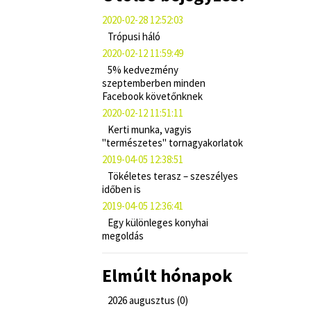
2020-02-28 12:52:03
Trópusi háló
2020-02-12 11:59:49
5% kedvezmény
szeptemberben minden
Facebook követőnknek
2020-02-12 11:51:11
Kerti munka, vagyis
"természetes" tornagyakorlatok
2019-04-05 12:38:51
Tökéletes terasz – szeszélyes
időben is
2019-04-05 12:36:41
Egy különleges konyhai
megoldás
Elmúlt hónapok
2026 augusztus (0)