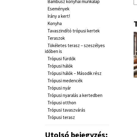
Bambusz konyhai munkalap
Események
Irány a kert!
Konyha
Tavaszindító trópusi kertek
Teraszok
Tökéletes terasz – szeszélyes
időben is
Trópusi fürdők
Trópusi hálók
Trópusi hálók – Második rész
Trópusi medencék
Trópusi nyár
Trópusi nyaralás a kertedben
Trópusi otthon
Trópusi tavaszvárás
Trópusi terasz
Utolsó bejegyzés: