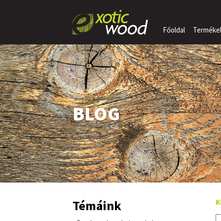
Főoldal
Terméke
BLOG
Témáink
K