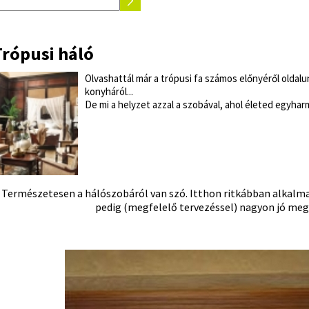
Trópusi háló
Olvashattál már a trópusi fa számos előnyéről oldalun
konyháról...
De mi a helyzet azzal a szobával, ahol életed egyhar
Természetesen a hálószobáról van szó. Itthon ritkábban alkalma
pedig (megfelelő tervezéssel) nagyon jó me