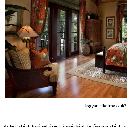
Hogyan alkalmazzuk?
Parkettaként, hajópadlóként, ágyvégként, tetőgerendaként... v