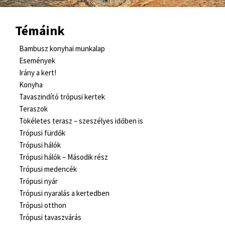
Témáink
Bambusz konyhai munkalap
Események
Irány a kert!
Konyha
Tavaszindító trópusi kertek
Teraszok
Tökéletes terasz – szeszélyes időben is
Trópusi fürdők
Trópusi hálók
Trópusi hálók – Második rész
Trópusi medencék
Trópusi nyár
Trópusi nyaralás a kertedben
Trópusi otthon
Trópusi tavaszvárás