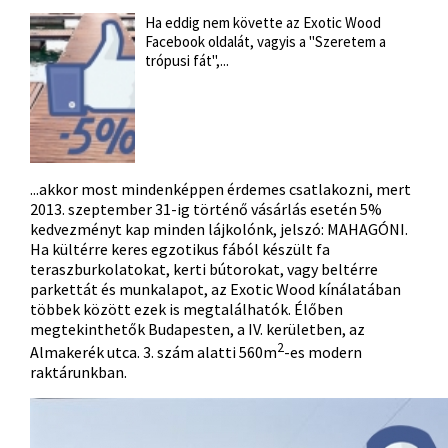
Ha eddig nem követte az Exotic Wood
Facebook oldalát, vagyis a "Szeretem a
trópusi fát",...
...akkor most mindenképpen érdemes csatlakozni, mert
2013. szeptember 31-ig történő vásárlás esetén 5%
kedvezményt kap minden lájkolónk, jelszó: MAHAGÓNI.
Ha kültérre keres
egzotikus fából készült fa
teraszburkolatokat
, kerti bútorokat, vagy beltérre
parkettát és munkalapot, az Exotic Wood kínálatában
többek között ezek is megtalálhatók. Élőben
megtekinthetők Budapesten, a IV. kerületben, az
2
Almakerék utca. 3. szám alatti 560m
-es modern
raktárunkban.