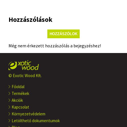
Hozzászólások
HOZZÁSZÓLOK
Még nem érkezett hozzászólás a bejegyzéshez!
© Exotic Wood Kft.
Főoldal
Termékek
Akciók
Kapcsolat
Környezetvédelem
Letölthető dokumentumok