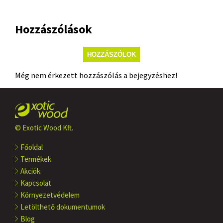
Hozzászólások
HOZZÁSZÓLOK
Még nem érkezett hozzászólás a bejegyzéshez!
© Exotic Wood Kft.
Főoldal
Termékek
Akciók
Kapcsolat
Környezetvédelem
Letölthető dokumentumok
Blog