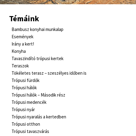
Témáink
Bambusz konyhai munkalap
Események
Irány a kert!
Konyha
Tavaszindító trópusi kertek
Teraszok
Tökéletes terasz – szeszélyes időben is
Trópusi fürdők
Trópusi hálók
Trópusi hálók – Második rész
Trópusi medencék
Trópusi nyár
Trópusi nyaralás a kertedben
Trópusi otthon
Trópusi tavaszvárás