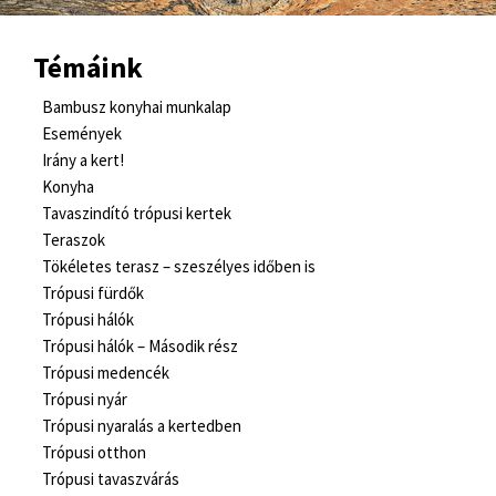
Témáink
Bambusz konyhai munkalap
Események
Irány a kert!
Konyha
Tavaszindító trópusi kertek
Teraszok
Tökéletes terasz – szeszélyes időben is
Trópusi fürdők
Trópusi hálók
Trópusi hálók – Második rész
Trópusi medencék
Trópusi nyár
Trópusi nyaralás a kertedben
Trópusi otthon
Trópusi tavaszvárás