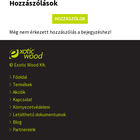
Hozzászólások
HOZZÁSZÓLOK
Még nem érkezett hozzászólás a bejegyzéshez!
© Exotic Wood Kft.
Főoldal
Termékek
Akciók
Kapcsolat
Környezetvédelem
Letölthető dokumentumok
Blog
Partnereink