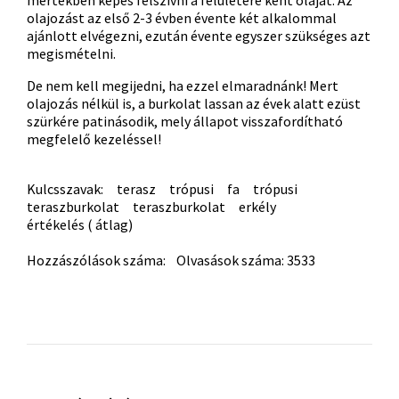
mértékben képes felszívni a felületére kent olajat. Az
olajozást az első 2-3 évben évente két alkalommal
ajánlott elvégezni, ezután évente egyszer szükséges azt
megismételni.
De nem kell megijedni, ha ezzel elmaradnánk! Mert
o
lajozás nélkül is, a burkolat lassan az évek alatt ezüst
szürkére patinásodik, mely állapot visszafordítható
megfelelő kezeléssel!
Kulcsszavak:
terasz
trópusi
fa
trópusi
teraszburkolat
teraszburkolat
erkély
értékelés ( átlag)
Hozzászólások száma: Olvasások száma: 3533