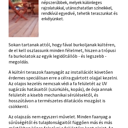
népszerűbbek, melyek különleges
rajzolatukkal, utánozhatatlan színeikkel,
rendkívül egyedivé, tehetik teraszunkat és
erkélyünket.
Sokan tartanak attól, hogy fával burkoljanak kültéren,
de el kell oszlassunk minden félelmet, hiszen a trópusi
fa burkolatok az egyik legidőtállób - és legszebb -
megoldás.
A kültéri teraszok faanyagát az installációt követően
érdemes speciálisan erre a célra gyártott olajjal kezelni.
Az olajos kezelés nemcsak védi a fa felületét az UV
sugárzás hatásaitól (szürkülés, kopás), de óvja annak
felületét a kisebb mechanikai sérülésektől, és
hosszútávon a természetes dilatációs mozgást is
csökkenti.
Az olajozás nem egyszeri művelet. Minden faanyag a
sűrűségétől és tulajdonságaitól függően más és más