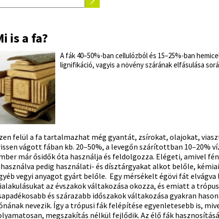
i is a fa?
A fák 40–50%-ban cellulózból és 15–25%-ban hemicell
lignifikáció, vagyis a növény szárának elfásulása sor
zen felül a fa tartalmazhat még gyantát, zsírokat, olajokat, viaszt
rissen vágott fában kb. 20–50%, a levegőn szárítottban 10–20% ví
mber már ősidők óta használja és feldolgozza. Elégeti, amivel fén
ihasználva pedig használati- és dísztárgyakat alkot belőle, kémiai
gyéb vegyi anyagot gyárt belőle. Egy mérsékelt égövi fát elvágva 
ialakulásukat az évszakok váltakozása okozza, és emiatt a trópusi
sapadékosabb és szárazabb időszakok váltakozása gyakran hasonló
ónának nevezik. Így a trópusi fák felépítése egyenletesebb is, mive
olyamatosan, megszakítás nélkül fejlődik. Az élő fák hasznosítá