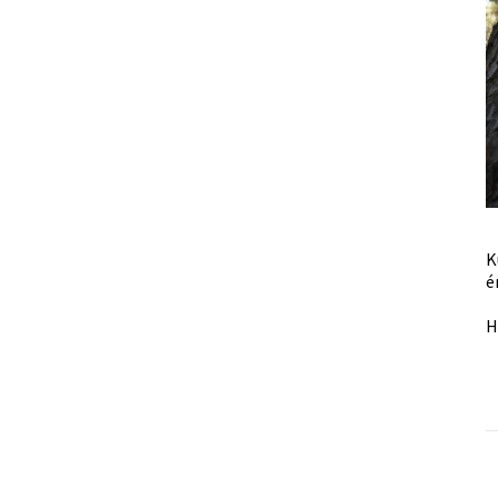
K
é
H