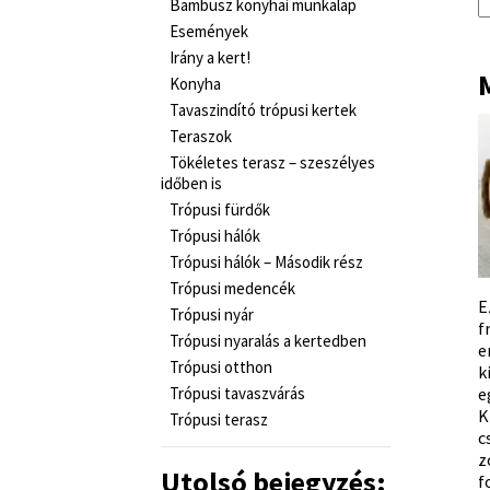
Bambusz konyhai munkalap
Események
Irány a kert!
M
Konyha
Tavaszindító trópusi kertek
Teraszok
Tökéletes terasz – szeszélyes
időben is
Trópusi fürdők
Trópusi hálók
Trópusi hálók – Második rész
Trópusi medencék
E
Trópusi nyár
f
Trópusi nyaralás a kertedben
e
Trópusi otthon
k
Trópusi tavaszvárás
e
K
Trópusi terasz
c
z
Utolsó bejegyzés:
f