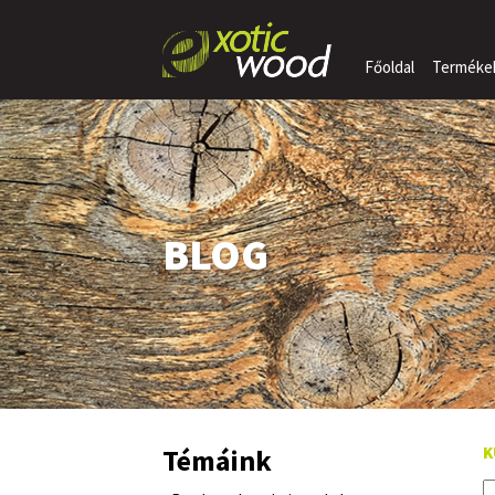
Főoldal
Terméke
BLOG
Témáink
K