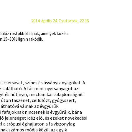
2014. április 24. Csütörtök, 22:36
ulóz rostokból állnak, amelyek közé a
án 15–30% lignin rakódik.
, csersavat, színes és ásványi anyagokat. A
z található. A fát mint nyersanyagot az
yt és hőt nyer, mechanikai tulajdonságait
 úton faszenet, cellulózt, gyógyszert,
láthatóvá válnak az évgyűrűk.
 fafajoknak nincsenek is évgyűrűik, bár a
 jelenséget idéz elő, és ezeket növekedési
l a trópusi éghajlaton a fa viszonylag
sának számos módja közül az egyik