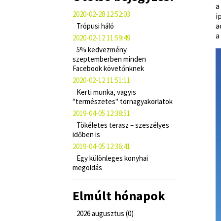
a
2020-02-28 12:52:03
i
a
Trópusi háló
a
2020-02-12 11:59:49
5% kedvezmény
szeptemberben minden
Facebook követőnknek
2020-02-12 11:51:11
Kerti munka, vagyis
"természetes" tornagyakorlatok
2019-04-05 12:38:51
Tökéletes terasz – szeszélyes
időben is
2019-04-05 12:36:41
Egy különleges konyhai
megoldás
Elmúlt hónapok
2026 augusztus (0)