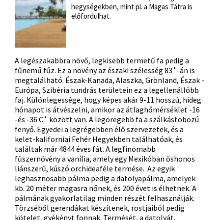
hegységekben, mint pl. a Magas Tátra is
előfordulhat.
A legészakabbra növő, legkisebb termetű fa pedig a
fűnemű fűz. Ez a növény az északi szélesség 83˚-án is
megtalálható. Észak-Kanada, Alaszka, Grönland, Észak -
Európa, Szibéria tundrás területein ez a legellenállóbb
faj. Különlegessége, hogy képes akár 9-11 hosszú, hideg
hónapot is átvészelni, amikor az átlaghőmérséklet -16
-és -36 C˚ között van. A legöregebb fa a szálkástobozú
fenyő. Egyedei a legrégebben élő szervezetek, és a
kelet-kaliforniai Fehér Hegyekben találhatóak, és
találtak már 4844 éves fát. A legfinomabb
fűszernövény a vanília, amely egy Mexikóban őshonos
liánszerű, kúszó orchideaféle termése. Az egyik
leghasznosabb pálma pedig a datolyapálma, amelyek
kb. 20 méter magasra nőnek, és 200 évet is élhetnek. A
pálmának gyakorlatilag minden részét felhasználják.
Törzséből gerendákat készítenek, rostjaiból pedig
kötelet, gyékényt fonnak. Termését, a datolyát,