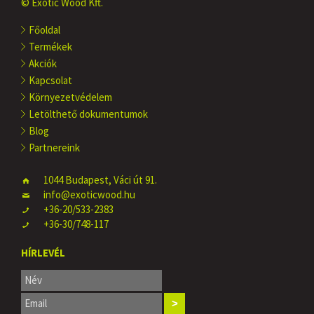
© Exotic Wood Kft.
Főoldal
Termékek
Akciók
Kapcsolat
Környezetvédelem
Letölthető dokumentumok
Blog
Partnereink
1044 Budapest, Váci út 91.
info@exoticwood.hu
+36-20/533-2383
+36-30/748-117
HÍRLEVÉL