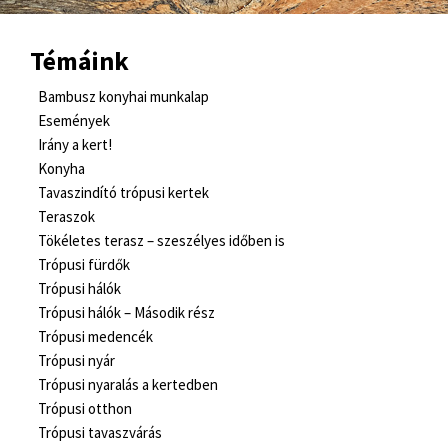
Témáink
Bambusz konyhai munkalap
Események
Irány a kert!
Konyha
Tavaszindító trópusi kertek
Teraszok
Tökéletes terasz – szeszélyes időben is
Trópusi fürdők
Trópusi hálók
Trópusi hálók – Második rész
Trópusi medencék
Trópusi nyár
Trópusi nyaralás a kertedben
Trópusi otthon
Trópusi tavaszvárás