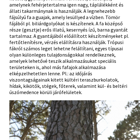
amelynek fehérjetertalma igen nagy, táplálékként és
állati takarmánynak is használják. A legnehezebb
fájsúlyú fa a guajak, amely lesüllyed a vízben. Tömör
fájából pl. biliárdgolyókat is készítenek. A fa középső
része (gesztje) erős illatú, kesernyés ízű, barna gyantát
tartalmaz. A gyantájából előállított készítményeket pl.
fertőtlenítésre, vérzés elállításra használják.
Trópusi
fákról
számos leget lehetne felállítani,
egyes típusai
olyan különleges tulajdonságokkal rendelkeznek,
amelyek lehetővé teszik alkalmazásukat speciális
területeken is, ahol más fafajok alkalmazása
elképzelhetetlen lenne. Pl.: az időjárás
viszontagságainak kitett kültéri teraszburkolatok,
hídak, kikötők, stégek, főterek, valamint kül- és beltéri
úszómedence körüli járófelületek.