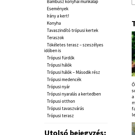
Bambusz konyhai munkalap
Események
Irány a kert!
Konyha
Tavaszindító trópusi kertek
Teraszok
Tökéletes terasz – szeszélyes
időben is
Trópusi fürdők
Trópusi hálók
Trópusi hálók – Második rész
Trópusi medencék
Ő
Trópusi nyár
s
Trópusi nyaralás a kertedben
a
Trópusi otthon
m
Trópusi tavaszvárás
f
l
Trópusi terasz
Utolsó bejegyzés: