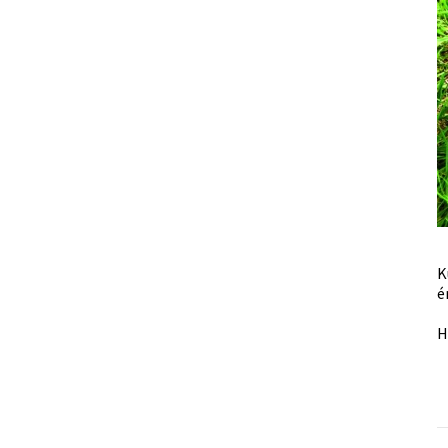
K
é
H