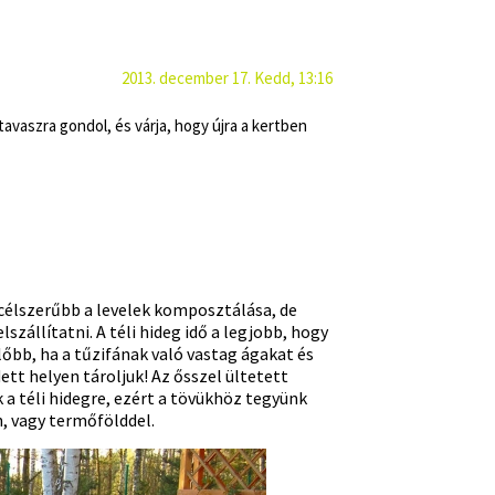
2013. december 17. Kedd, 13:16
tavaszra gondol, és várja, hogy újra a kertben
gcélszerűbb a levelek komposztálása, de
szállítatni. A téli hideg idő a legjobb, hogy
lőbb, ha a tűzifának való vastag ágakat és
ett helyen tároljuk! Az ősszel ültetett
a téli hidegre, ezért a tövükhöz tegyünk
n, vagy termőfölddel.