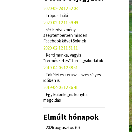
2020-02-28 12:52:03
Trópusi háló
2020-02-12 11:59:49
5% kedvezmény
szeptemberben minden
Facebook követőnknek
2020-02-12 11:51:11
Kerti munka, vagyis
"természetes" tornagyakorlatok
2019-04-05 12:38:51
Tökéletes terasz – szeszélyes
időben is
2019-04-05 12:36:41
Egy különleges konyhai
megoldás
Elmúlt hónapok
2026 augusztus (0)