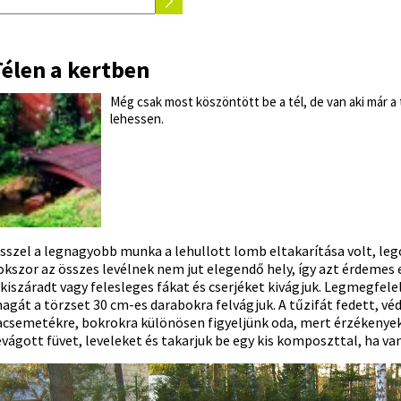
Télen a kertben
Még csak most köszöntött be a tél, de van aki már a 
lehessen.
sszel a legnagyobb munka a lehullott lomb eltakarítása volt, le
okszor az összes levélnek nem jut elegendő hely, így azt érdemes el
 kiszáradt vagy felesleges fákat és cserjéket kivágjuk. Legmegfele
agát a törzset 30 cm-es darabokra felvágjuk. A tűzifát fedett, véd
acsemetékre, bokrokra különösen figyeljünk oda, mert érzékenyek 
evágott füvet, leveleket és takarjuk be egy kis komposzttal, ha va