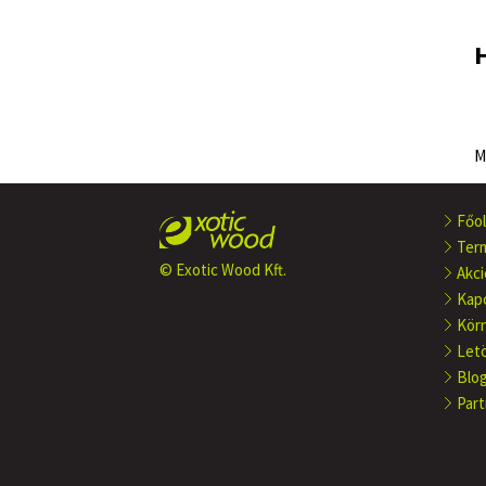
M
Főol
Ter
© Exotic Wood Kft.
Akci
Kap
Kör
Let
Blo
Part