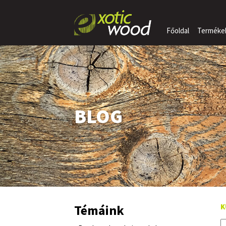
Főoldal
Terméke
BLOG
Témáink
K