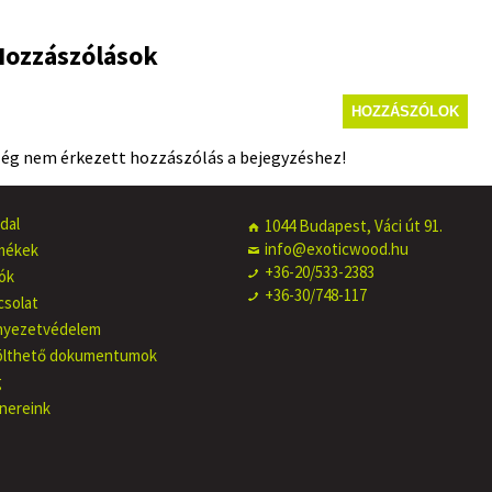
Hozzászólások
HOZZÁSZÓLOK
ég nem érkezett hozzászólás a bejegyzéshez!
dal
1044 Budapest, Váci út 91.
info@exoticwood.hu
mékek
+36-20/533-2383
ók
+36-30/748-117
csolat
nyezetvédelem
ölthető dokumentumok
g
nereink