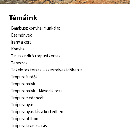
Témáink
Bambusz konyhai munkalap
Események
Irány a kert!
Konyha
Tavaszindító trópusi kertek
Teraszok
Tökéletes terasz – szeszélyes időben is
Trópusi fürdők
Trópusi hálók
Trópusi hálók – Második rész
Trópusi medencék
Trópusi nyár
Trópusi nyaralás a kertedben
Trópusi otthon
Trópusi tavaszvárás