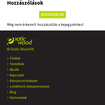
Hozzászólások
HOZZÁSZÓLOK
Még nem érkezett hozzászólás a bejegyzéshez!
© Exotic Wood Kft.
Főoldal
Termékek
Akciók
Kapcsolat
Környezetvédelem
Letölthető dokumentumok
Blog
Partnereink