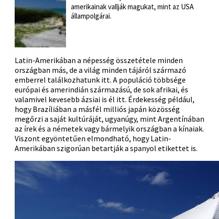
amerikainak vallják magukat, mint az USA
állampolgárai.
Latin-Amerikában a népesség összetétele minden
országban más, de a világ minden tájáról származó
emberrel találkozhatunk itt. A populáció többsége
európai és amerindián származású, de sok afrikai, és
valamivel kevesebb ázsiai is él itt. Érdekesség például,
hogy Brazíliában a másfél milliós japán közösség
megőrzi a saját kultúráját, ugyanúgy, mint Argentínában
az írek és a németek vagy bármelyik országban a kínaiak.
Viszont egyöntetűen elmondható, hogy Latin-
Amerikában szigorúan betartják a spanyol etikettet is.