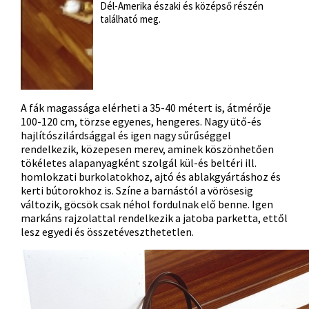
Dél-Amerika északi és középső részén
található meg.
A fák magassága elérheti a 35-40 métert is, átmérője
100-120 cm, törzse egyenes, hengeres. Nagy ütő-és
hajlítószilárdsággal és igen nagy sűrűséggel
rendelkezik, közepesen merev, aminek köszönhetően
tökéletes alapanyagként szolgál kül-és beltéri ill.
homlokzati burkolatokhoz, ajtó és ablakgyártáshoz és
kerti bútorokhoz is. Színe a barnástól a vörösesig
változik, göcsök csak néhol fordulnak elő benne. Igen
markáns rajzolattal rendelkezik a jatoba parketta, ettől
lesz egyedi és összetéveszthetetlen.