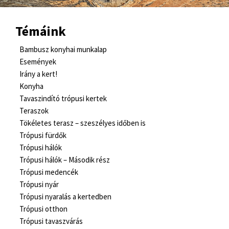
Témáink
Bambusz konyhai munkalap
Események
Irány a kert!
Konyha
Tavaszindító trópusi kertek
Teraszok
Tökéletes terasz – szeszélyes időben is
Trópusi fürdők
Trópusi hálók
Trópusi hálók – Második rész
Trópusi medencék
Trópusi nyár
Trópusi nyaralás a kertedben
Trópusi otthon
Trópusi tavaszvárás