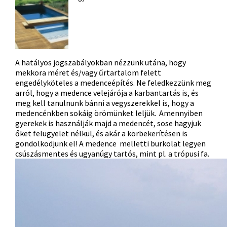
A hatályos jogszabályokban nézzünk utána, hogy
mekkora méret és/vagy űrtartalom felett
engedélyköteles a medenceépítés. Ne feledkezzünk meg
arról, hogy a medence velejárója a karbantartás is, és
meg kell tanulnunk bánni a vegyszerekkel is, hogy a
medencénkben sokáig örömünket leljük. Amennyiben
gyerekek is használják majd a medencét, sose hagyjuk
őket felügyelet nélkül, és akár a körbekerítésen is
gondolkodjunk el! A medence melletti burkolat legyen
csúszásmentes és ugyanúgy tartós, mint pl. a trópusi fa.