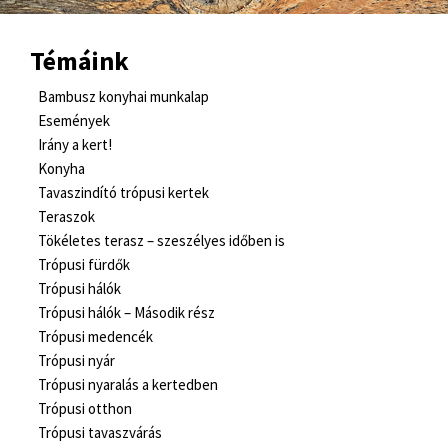
Témáink
Bambusz konyhai munkalap
Események
Irány a kert!
Konyha
Tavaszindító trópusi kertek
Teraszok
Tökéletes terasz – szeszélyes időben is
Trópusi fürdők
Trópusi hálók
Trópusi hálók – Második rész
Trópusi medencék
Trópusi nyár
Trópusi nyaralás a kertedben
Trópusi otthon
Trópusi tavaszvárás