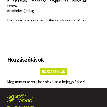
Kulcsszavak:
medence
trópusi
fa
burkolat
terasz
értékelés ( átlag)
Hozzászólások száma: Olvasások száma: 5009
Hozzászólások
HOZZÁSZÓLOK
Még nem érkezett hozzászólás a bejegyzéshez!
© Exotic Wood Kft.