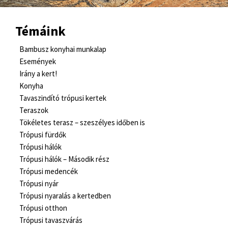
Témáink
Bambusz konyhai munkalap
Események
Irány a kert!
Konyha
Tavaszindító trópusi kertek
Teraszok
Tökéletes terasz – szeszélyes időben is
Trópusi fürdők
Trópusi hálók
Trópusi hálók – Második rész
Trópusi medencék
Trópusi nyár
Trópusi nyaralás a kertedben
Trópusi otthon
Trópusi tavaszvárás