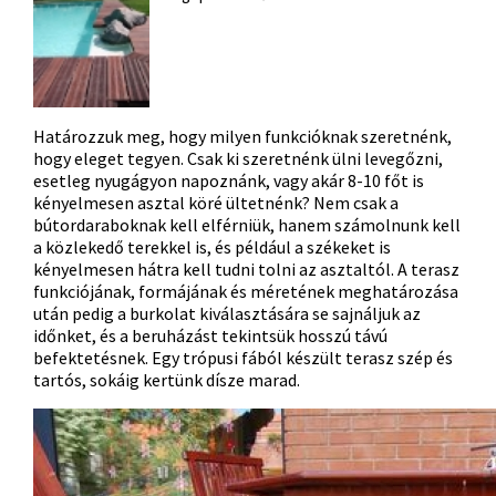
Határozzuk meg, hogy milyen funkcióknak szeretnénk,
hogy eleget tegyen. Csak ki szeretnénk ülni levegőzni,
esetleg nyugágyon napoznánk, vagy akár 8-10 főt is
kényelmesen asztal köré ültetnénk? Nem csak a
bútordaraboknak kell elférniük, hanem számolnunk kell
a közlekedő terekkel is, és például a székeket is
kényelmesen hátra kell tudni tolni az asztaltól. A terasz
funkciójának, formájának és méretének meghatározása
után pedig a burkolat kiválasztására se sajnáljuk az
időnket, és a beruházást tekintsük hosszú távú
befektetésnek. Egy trópusi fából készült terasz szép és
tartós, sokáig kertünk dísze marad.