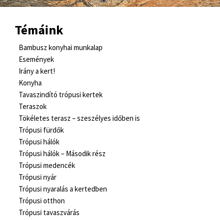
Témáink
Bambusz konyhai munkalap
Események
Irány a kert!
Konyha
Tavaszindító trópusi kertek
Teraszok
Tökéletes terasz – szeszélyes időben is
Trópusi fürdők
Trópusi hálók
Trópusi hálók – Második rész
Trópusi medencék
Trópusi nyár
Trópusi nyaralás a kertedben
Trópusi otthon
Trópusi tavaszvárás