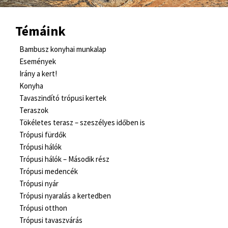
Témáink
Bambusz konyhai munkalap
Események
Irány a kert!
Konyha
Tavaszindító trópusi kertek
Teraszok
Tökéletes terasz – szeszélyes időben is
Trópusi fürdők
Trópusi hálók
Trópusi hálók – Második rész
Trópusi medencék
Trópusi nyár
Trópusi nyaralás a kertedben
Trópusi otthon
Trópusi tavaszvárás