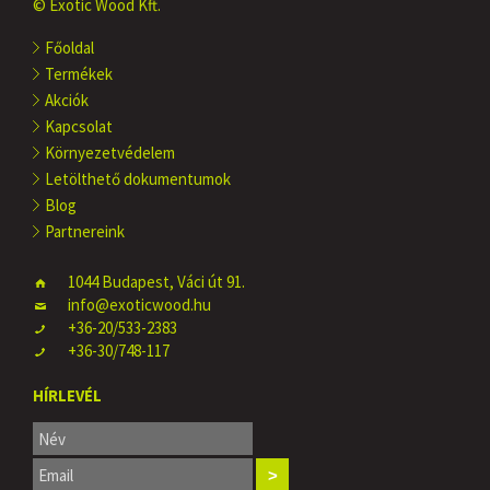
© Exotic Wood Kft.
Főoldal
Termékek
Akciók
Kapcsolat
Környezetvédelem
Letölthető dokumentumok
Blog
Partnereink
1044 Budapest, Váci út 91.
info@exoticwood.hu
+36-20/533-2383
+36-30/748-117
HÍRLEVÉL